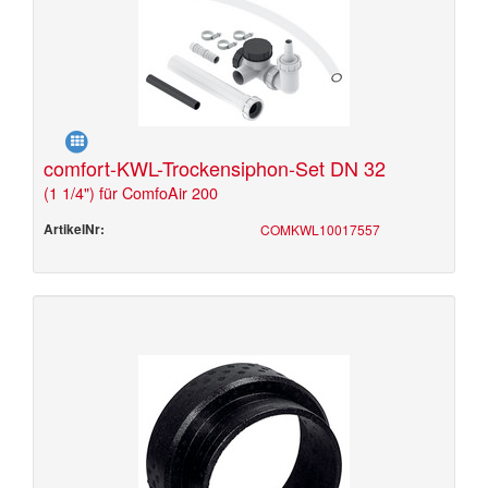
comfort-KWL-Trockensiphon-Set DN 32
(1 1/4") für ComfoAir 200
ArtikelNr:
COMKWL10017557