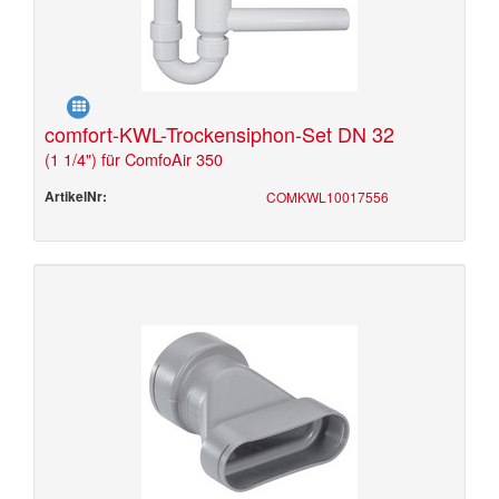
comfort-KWL-Trockensiphon-Set DN 32
(1 1/4") für ComfoAir 350
ArtikelNr:
COMKWL10017556