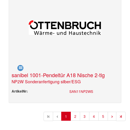
sanibel 1001-Pendeltür A18 Nische 2-tlg
NP2W Sonderanfertigung silber/ESG
ArtikelNr:
SAN11NP2WS
l
1
2
3
4
5
l