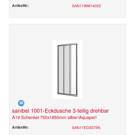
ArtikelNr:
SAN11WW14020
sanibel 1001-Eckdusche 3-teilig drehbar
A19 Schenkel 750x1850mm silber/Aquaperl
ArtikelNr:
SAN11ED3S75N