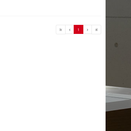
l
1
l