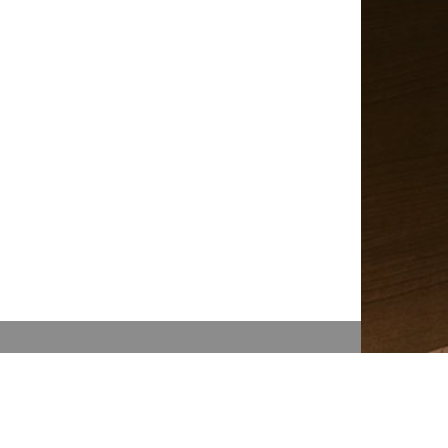
Kontakt
Ottenbruch GmbH & Co. KG
Schurwaldstraße 19
73765 Neuhausen / Filder