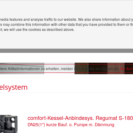
edia features and analyse traffic to our website. We also share information about y
rs may combine this information with other data that you have provided to them or th
ent, we will use the cookies as described above.
ere Artikelinformationen zu erhalten, melden Sie sich bitte am System an.
Zur An
elsystem
comfort-Kessel-Anbindesys. Regumat S-180
DN25(1") kurze Bauf. o. Pumpe m. Dämmung