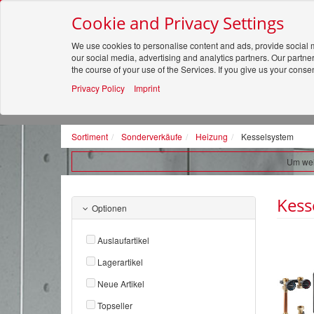
Cookie and Privacy Settings
We use cookies to personalise content and ads, provide social m
Alle
our social media, advertising and analytics partners. Our partne
the course of your use of the Services. If you give us your cons
Privacy Policy
Imprint
SORTIMENT
Sortiment
Sonderverkäufe
Heizung
Kesselsystem
Um weit
Kess
Optionen
Auslaufartikel
Lagerartikel
Neue Artikel
Topseller