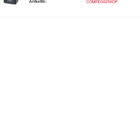
ArtikelNr:
COMREGS25KOP