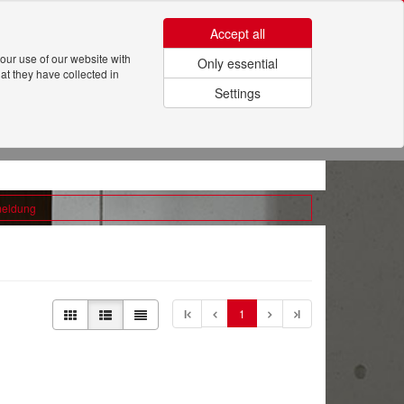
Erklärvideos
Registrieren
Anmeldung für Kunden
Accept all
our use of our website with
Only essential
at they have collected in
Settings
UNTERNEHMEN
meldung
l
1
l