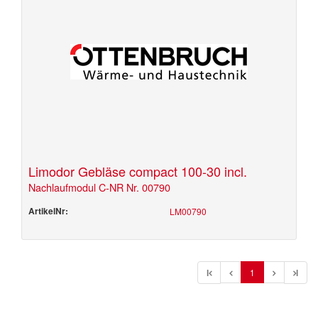
Limodor Gebläse compact 100-30 incl.
Nachlaufmodul C-NR Nr. 00790
ArtikelNr:
LM00790
l
1
l