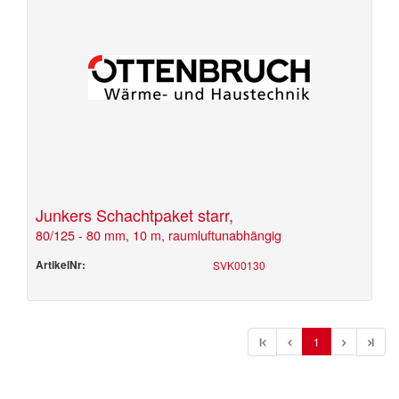
Junkers Schachtpaket starr,
80/125 - 80 mm, 10 m, raumluftunabhängig
ArtikelNr:
SVK00130
l
1
l