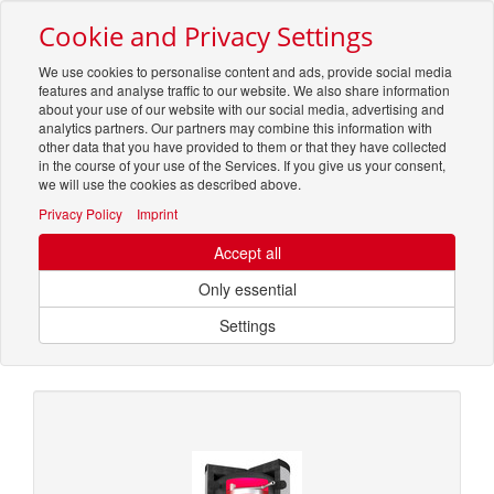
Cookie and Privacy Settings
Toggle
navigation
We use cookies to personalise content and ads, provide social media
features and analyse traffic to our website. We also share information
about your use of our website with our social media, advertising and
analytics partners. Our partners may combine this information with
other data that you have provided to them or that they have collected
in the course of your use of the Services. If you give us your consent,
we will use the cookies as described above.
Um weitere Artikelinformationen zu erhalten, melden Sie sich bitte am
System an.
Zur Anmeldung
Privacy Policy
Imprint
Accept all
Optionen & Filter
Only essential
Speicher
Settings