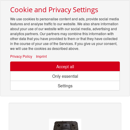
Cookie and Privacy Settings
Toggle
navigation
We use cookies to personalise content and ads, provide social media
features and analyse traffic to our website. We also share information
about your use of our website with our social media, advertising and
analytics partners. Our partners may combine this information with
other data that you have provided to them or that they have collected
in the course of your use of the Services. If you give us your consent,
we will use the cookies as described above.
Um weitere Artikelinformationen zu erhalten, melden Sie sich bitte am
System an.
Zur Anmeldung
Privacy Policy
Imprint
Accept all
Optionen & Filter
Only essential
Wärmepumpe & Zubehör
Settings