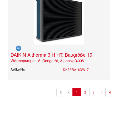
DAIKIN Altherma 3 H HT, Baugröße 16
Wärmepumpen-Außengerät, 3-phasig/400V
ArtikelNr:
DKEPRA16DW17
l
1
2
3
l